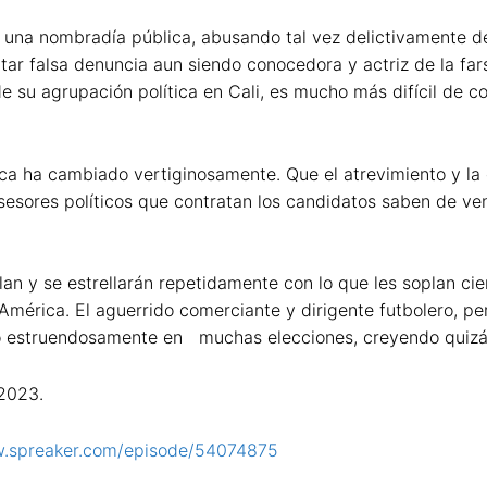
 una nombradía pública, abusando tal vez delictivamente de
tar falsa denuncia aun siendo conocedora y actriz de la fars
 su agrupación política en Cali, es mucho más difícil de c
ca ha cambiado vertiginosamente. Que el atrevimiento y la 
sesores políticos que contratan los candidatos saben de v
lan y se estrellarán repetidamente con lo que les soplan cie
América. El aguerrido comerciante y dirigente futbolero, pe
o estruendosamente en muchas elecciones, creyendo quizás 
 2023.
w.spreaker.com/episode/54074875