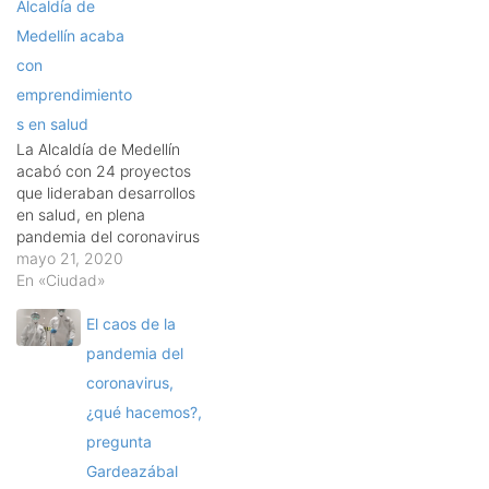
Alcaldía de
Medellín acaba
con
emprendimiento
s en salud
La Alcaldía de Medellín
acabó con 24 proyectos
que lideraban desarrollos
en salud, en plena
pandemia del coronavirus
que ya dejó seis muertos
mayo 21, 2020
en la ciudad. Estos 24
En «Ciudad»
proyectos era de
emprendedores, quienes
El caos de la
desde hace dos años
pandemia del
manejaban desarrollos de
coronavirus,
telemedicina, software
para equipos médicos y
¿qué hacemos?,
para el tratamiento de…
pregunta
Gardeazábal