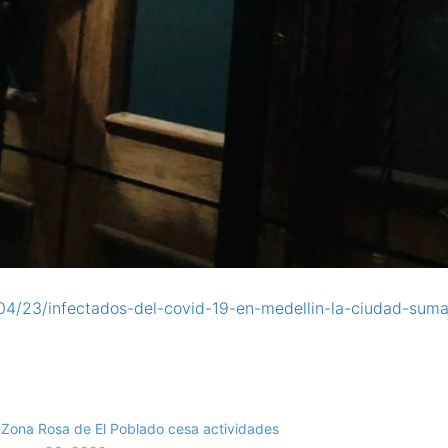
1/04/23/infectados-del-covid-19-en-medellin-la-ciudad-sum
Zona Rosa de El Poblado cesa actividades