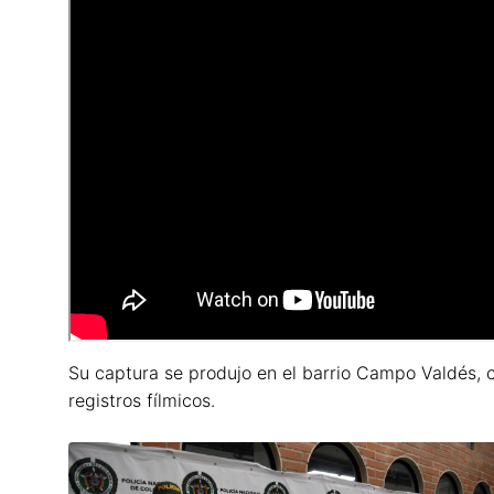
Su captura se produjo en el barrio Campo Valdés, cua
registros fílmicos.