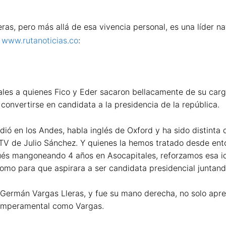
s, pero más allá de esa vivencia personal, es una líder nat
a
www.rutanoticias.co
:
tales a quienes Fico y Eder sacaron bellacamente de su carg
 convertirse en candidata a la presidencia de la república.
tudió en los Andes, habla inglés de Oxford y ha sido distint
V de Julio Sánchez. Y quienes la hemos tratado desde ent
ués mangoneando 4 años en Asocapitales, reforzamos esa id
como para que aspirara a ser candidata presidencial juntan
rmán Vargas Lleras, y fue su mano derecha, no solo aprendi
 temperamental como Vargas.