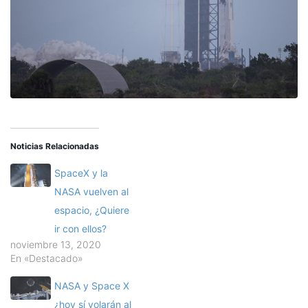
Noticias Relacionadas
SpaceX y la
NASA vuelven al
espacio, ¿Quiere
ir con ellos?
noviembre 13, 2020
En «Destacado»
NASA y Space X
¿hoy sí volarán al