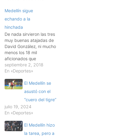
Medellín sigue
echando a la
hinchada
De nada sirvieron las tres
muy buenas atajadas de
David González, ni mucho
menos los 18 mil
aficionados que
acompañaron al Deportivo
septiembre 2, 2018
Independiente Medellín
En «Deportes»
contra once caldas y
menos aún los dos goles
El Medellín se
de Germán Ezequiel Cano.
asustó con el
Nada, Medellín volvió sus
“cuero del tigre”
inconsistencias de siempre
julio 19, 2024
y dejó escapar un punto
En «Deportes»
en…
El Medellín hizo
la tarea, pero a