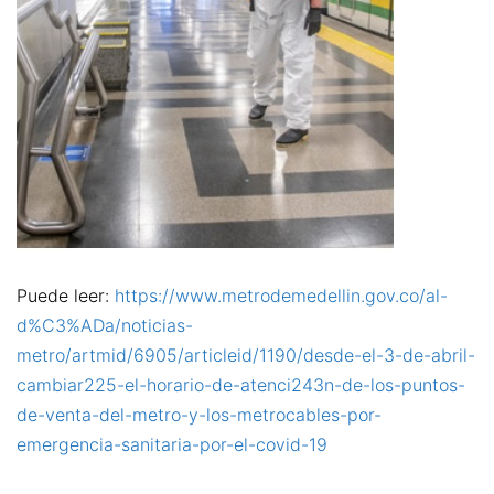
Puede leer:
https://www.metrodemedellin.gov.co/al-
d%C3%ADa/noticias-
metro/artmid/6905/articleid/1190/desde-el-3-de-abril-
cambiar225-el-horario-de-atenci243n-de-los-puntos-
de-venta-del-metro-y-los-metrocables-por-
emergencia-sanitaria-por-el-covid-19