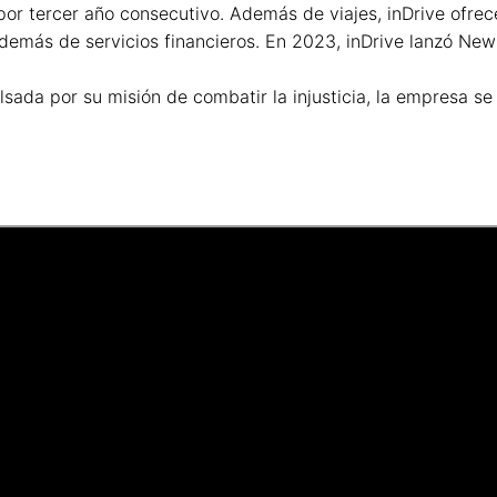
r tercer año consecutivo. Además de viajes, inDrive ofrece 
demás de servicios financieros. En 2023, inDrive lanzó New
sada por su misión de combatir la injusticia, la empresa s