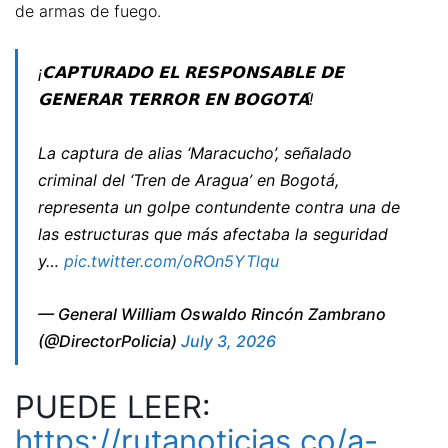
de armas de fuego.
¡𝗖𝗔𝗣𝗧𝗨𝗥𝗔𝗗𝗢 𝗘𝗟 𝗥𝗘𝗦𝗣𝗢𝗡𝗦𝗔𝗕𝗟𝗘 𝗗𝗘
𝗚𝗘𝗡𝗘𝗥𝗔𝗥 𝗧𝗘𝗥𝗥𝗢𝗥 𝗘𝗡 𝗕𝗢𝗚𝗢𝗧𝗔́!
La captura de alias ‘Maracucho’, señalado
criminal del ‘Tren de Aragua’ en Bogotá,
representa un golpe contundente contra una de
las estructuras que más afectaba la seguridad
y…
pic.twitter.com/oROn5YTlqu
— General William Oswaldo Rincón Zambrano
(@DirectorPolicia)
July 3, 2026
PUEDE LEER:
https://rutanoticias.co/a-