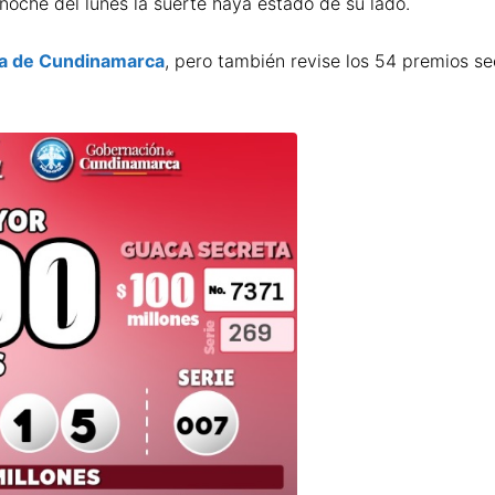
 noche del lunes la suerte haya estado de su lado.
ía de Cundinamarca
, pero también revise los 54 premios se