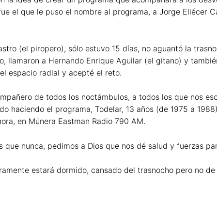
fue el que le puso el nombre al programa, a Jorge Eliécer C
astro (el piropero), sólo estuvo 15 días, no aguantó la tra
lamaron a Hernando Enrique Aguilar (el gitano) y también t
 espacio radial y acepté el reto.
compañero de todos los noctámbulos, a todos los que nos e
 haciendo el programa, Todelar, 13 años (de 1975 a 1988) 
ahora, en Múnera Eastman Radio 790 AM.
s que nunca, pedimos a Dios que nos dé salud y fuerzas para
eguramente estará dormido, cansado del trasnocho pero no de