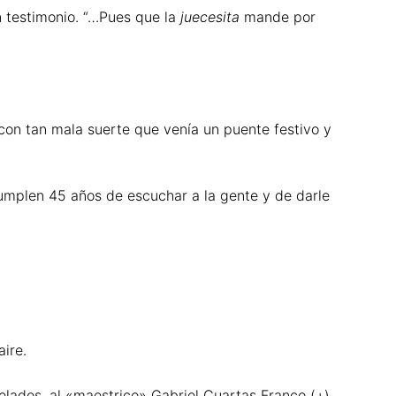
n testimonio. “…Pues que la
juecesita
mande por
 con tan mala suerte que venía un puente festivo y
cumplen 45 años de escuchar a la gente y de darle
ire.
lados, al «maestrico» Gabriel Cuartas Franco (+),