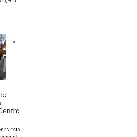
e 14, 2018
to
e
Centro
enes esta