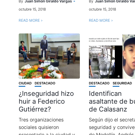
By
Juan Simón Giraldo Vargas
By
Juan Simón Giraldo Va
octubre 15, 2018
octubre 15, 2018
READ MORE
READ MORE
CIUDAD
DESTACADO
DESTACADO
SEGURIDAD
¿Inseguridad hizo
Identifican
huir a Federico
asaltante de b
Gutiérrez?
de Calasanz
Tres organizaciones
Según dijo el secret
sociales quisieron
seguridad y convive
presentarle a la ciudad y
de Medellín, Andrés