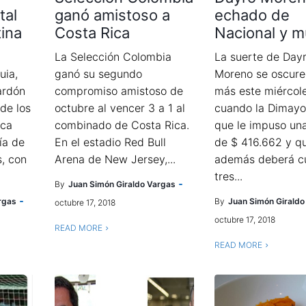
tal
ganó amistoso a
echado de
ina
Costa Rica
Nacional y m
La Selección Colombia
La suerte de Day
uia,
ganó su segundo
Moreno se oscure
ardón
compromiso amistoso de
más este miércol
 de los
octubre al vencer 3 a 1 al
cuando la Dimayo
ica
combinado de Costa Rica.
que le impuso un
ía de
En el estadio Red Bull
de $ 416.662 y q
s, con
Arena de New Jersey,...
además deberá c
tres...
By
Juan Simón Giraldo Vargas
rgas
By
Juan Simón Giraldo
octubre 17, 2018
octubre 17, 2018
READ MORE
READ MORE