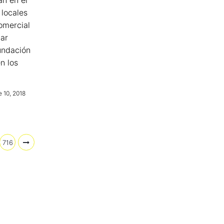
n en el
 locales
omercial
ar
nundación
n los
 10, 2018
716