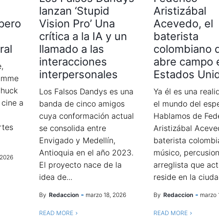
lanzan ‘Stupid
Aristizábal
pero
Vision Pro’ Una
Acevedo, el
crítica a la IA y un
baterista
ral
llamado a las
colombiano 
interacciones
abre campo 
,
interpersonales
Estados Uni
Damme
Chuck
Los Falsos Dandys es una
Ya él es una real
 cine a
banda de cinco amigos
el mundo del espe
cuya conformación actual
Hablamos de Fede
rtes
se consolida entre
Aristizábal Aceve
Envigado y Medellín,
baterista colombi
Antioquia en el año 2023.
músico, percusion
 2026
El proyecto nace de la
arreglista que ac
idea de...
reside en la ciuda
By
Redaccion
marzo 18, 2026
By
Redaccion
marzo 
READ MORE
READ MORE