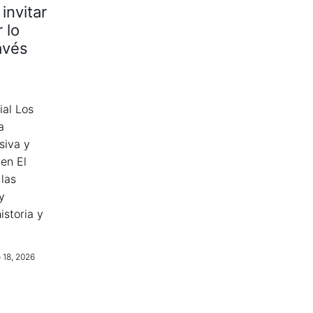
invitar
 lo
avés
ial Los
a
siva y
 en El
 las
y
istoria y
 18, 2026