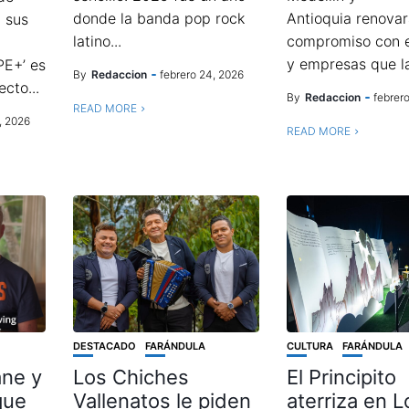
donde la banda pop rock
Antioquia renovar
n sus
latino...
compromiso con e
y empresas que la
PE+’ es
By
Redaccion
febrero 24, 2026
ecto...
By
Redaccion
febrer
READ MORE
, 2026
READ MORE
DESTACADO
FARÁNDULA
CULTURA
FARÁNDULA
ane y
Los Chiches
El Principito
que
Vallenatos le piden
aterriza en L