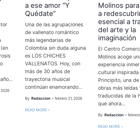
u
a ese amor “Y
Molinos para 
Quédate”
a redescubrir
esencial a tr
tor
Una de las agrupaciones
del arte y la
de vallenato romántico
imaginación
a
más legendarias de
 (en
Colombia sin duda alguna
El Centro Comerc
rosis
es LOS CHICHES
Molinos acoge un
 o
VALLENATOS. Hoy, con
experiencia inmer
más de 30 años de
cultural inspirada
año...
trayectoria musical
Principito, una de
continúan enamorando...
obras más leídas 
, 2026
traducidas de la h
By
Redaccion
febrero 21, 2026
que ahora...
READ MORE
By
Redaccion
febrero
READ MORE