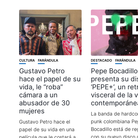
CULTURA
FARÁNDULA
DESTACADO
FARÁNDULA
Gustavo Petro
Pepe Bocadillo
hace el papel de su
presenta su di
vida, le “roba”
‘PEPE+’, un ret
cámara a un
visceral de la 
abusador de 30
contemporáne
mujeres
La banda de hardco
punk colombiana P
Gustavo Petro hace el
Bocadillo está de re
papel de su vida en una
con su nuevo disco 
película que le costará a