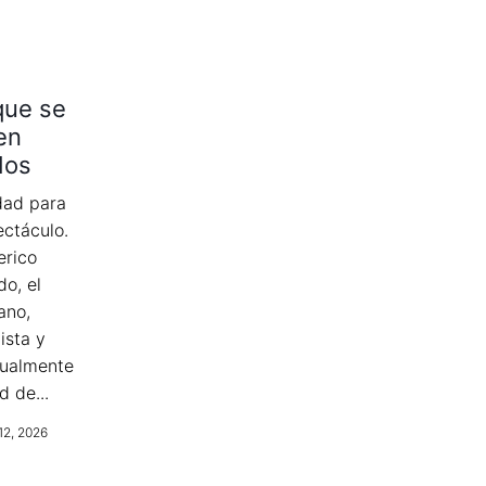
que se
en
dos
idad para
ctáculo.
rico
do, el
ano,
ista y
tualmente
d de...
12, 2026