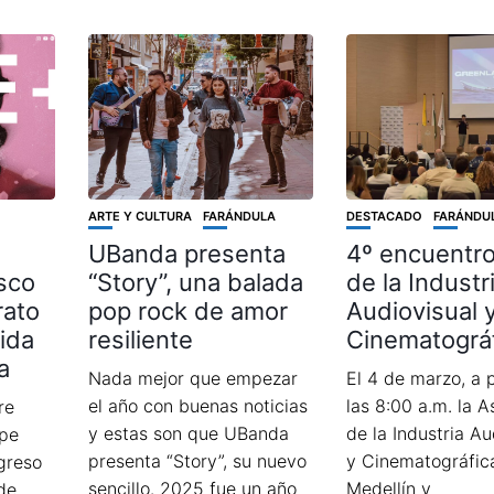
ARTE Y CULTURA
FARÁNDULA
DESTACADO
FARÁNDU
UBanda presenta
4º encuentr
sco
“Story”, una balada
de la Industr
rato
pop rock de amor
Audiovisual 
vida
resiliente
Cinematográ
a
Nada mejor que empezar
El 4 de marzo, a p
el año con buenas noticias
las 8:00 a.m. la A
re
y estas son que UBanda
de la Industria Au
epe
presenta “Story”, su nuevo
y Cinematográfic
greso
sencillo. 2025 fue un año
Medellín y
de