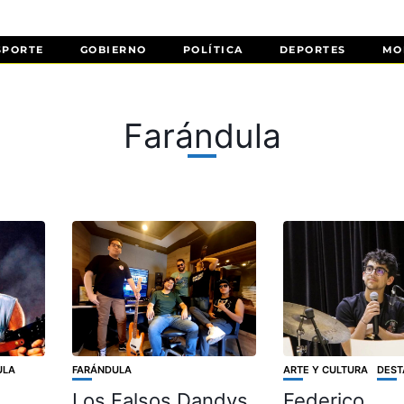
SPORTE
GOBIERNO
POLÍTICA
DEPORTES
MO
Farándula
ULA
FARÁNDULA
ARTE Y CULTURA
DES
Los Falsos Dandys
Federico