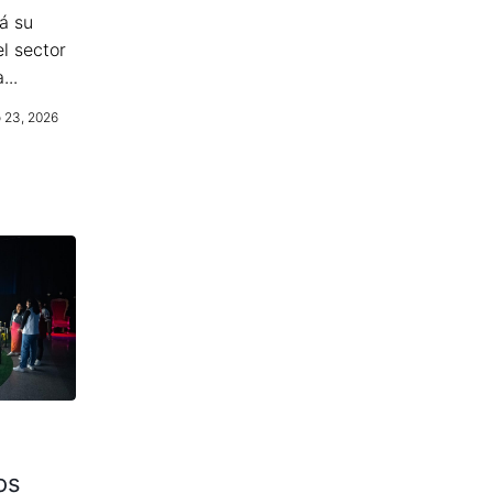
á su
l sector
...
o 23, 2026
os