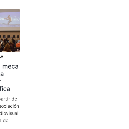
LA
o meca
ia
y
fica
artir de
sociación
diovisual
a de