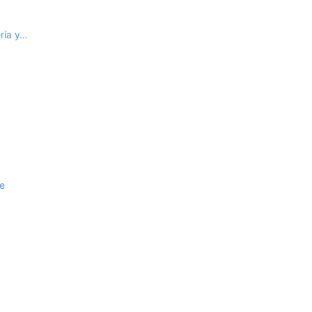
ería y…
de