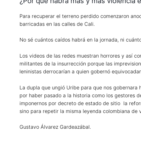
¿Por qué habrá más y más violencia 
Para recuperar el terreno perdido comenzaron anoch
barricadas en las calles de Cali.
No sé cuántos caídos habrá en la jornada, ni cuánto
Los videos de las redes muestran horrores y así co
militantes de la insurrección porque las imprevisi
leninistas derrocarían a quien gobernó equivocada
La dupla que ungió Uribe para que nos gobernara h
por haber pasado a la historia como los gestores d
imponernos por decreto de estado de sitio la reform
sino para repetir la misma leyenda colombiana de vi
Gustavo Álvarez Gardeazábal.