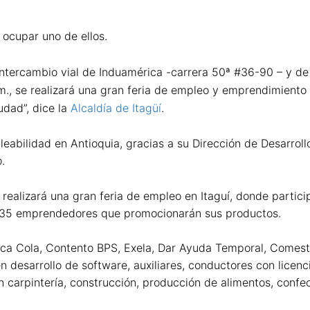
 ocupar uno de ellos.
 intercambio vial de Induamérica -carrera 50ª #36-90 – y d
 a.m., se realizará una gran feria de empleo y emprendimien
udad”, dice la
Alcaldía de Itagüí
.
leabilidad en Antioquia, gracias a su Dirección de Desarrol
.
a realizará una gran feria de empleo en Itaguí, donde parti
y 35 emprendedores que promocionarán sus productos.
ca Cola, Contento BPS, Exela, Dar Ayuda Temporal, Comesti
 desarrollo de software, auxiliares, conductores con licenc
 carpintería, construcción, producción de alimentos, confec