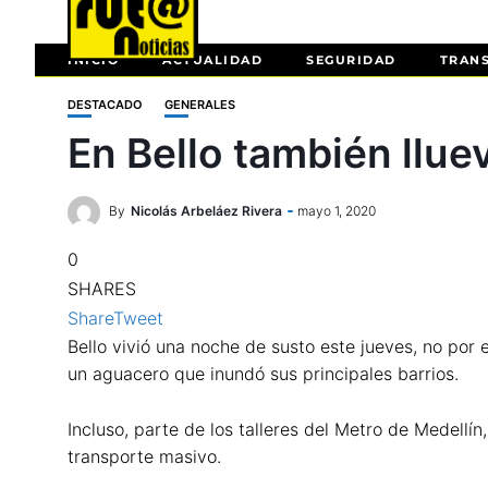
INICIO
ACTUALIDAD
SEGURIDAD
TRAN
DESTACADO
GENERALES
En Bello también llue
By
Nicolás Arbeláez Rivera
mayo 1, 2020
0
SHARES
Share
Tweet
Bello vivió una noche de susto este jueves, no por 
un aguacero que inundó sus principales barrios.
Incluso, parte de los talleres del Metro de Medellí
transporte masivo.