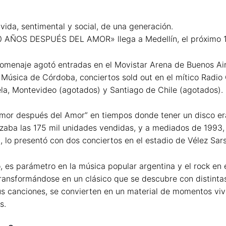
ida, sentimental y social, de una generación.
0 AÑOS DESPUÉS DEL AMOR» llega a Medellín, el próximo 16
homenaje agotó entradas en el Movistar Arena de Buenos Ai
la Música de Córdoba, conciertos sold out en el mítico Radi
la, Montevideo (agotados) y Santiago de Chile (agotados).
l Amor después del Amor” en tiempos donde tener un disco er
zaba las 175 mil unidades vendidas, y a mediados de 1993, 
l, lo presentó con dos conciertos en el estadio de Vélez Sar
, es parámetro en la música popular argentina y el rock en
 transformándose en un clásico que se descubre con distint
s canciones, se convierten en un material de momentos vivi
s.