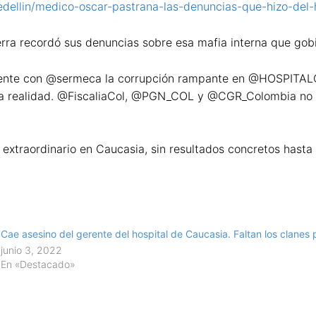
dellin/medico-oscar-pastrana-las-denuncias-que-hizo-del-
rra recordó sus denuncias sobre esa mafia interna que gob
ente con @sermeca la corrupción rampante en @HOSPITA
 la realidad. @FiscaliaCol, @PGN_COL y @CGR_Colombia no a
extraordinario en Caucasia, sin resultados concretos hasta
Cae asesino del gerente del hospital de Caucasia. Faltan los clanes p
junio 3, 2022
En «Destacado»