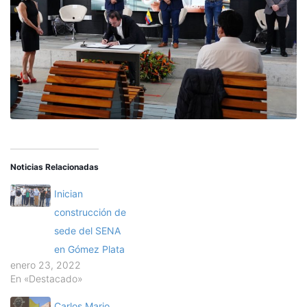
Noticias Relacionadas
Inician
construcción de
sede del SENA
en Gómez Plata
enero 23, 2022
En «Destacado»
Carlos Mario