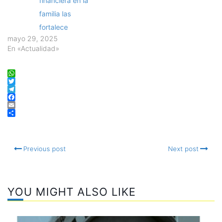
financiera en la
familia las
fortalece
mayo 29, 2025
En «Actualidad»
WhatsApp
Twitter
Telegram
Facebook
Email
Compartir
Previous post
Next post
YOU MIGHT ALSO LIKE