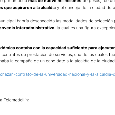
ito por un poco
más de nueve mil millones
de pesos, fue uti
 que aspiraron a la alcaldía
y el concejo de la ciudad dur
unicipal habría desconocido las modalidades de selección p
convenio interadministrativo
, la cual es una figura excepci
adémica contaba con la capacidad suficiente para ejecutar
80 contratos de prestación de servicios, uno de los cuales 
aba la campaña de un candidato a la alcaldía de la ciudad
rechazan-contrato-de-la-universidad-nacional-y-la-alcaldia-
 a Telemedellín: