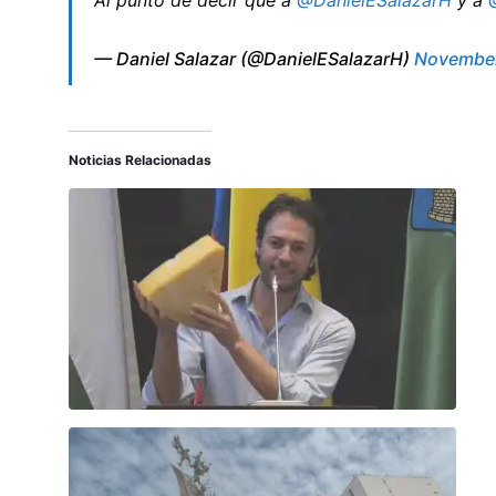
Al punto de decir que a
@DanielESalazarH
y a
— Daniel Salazar (@DanielESalazarH)
November
Noticias Relacionadas