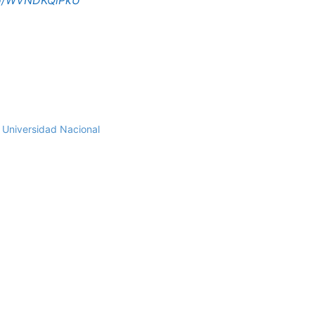
.co/WVNDKQiPkU
a Universidad Nacional