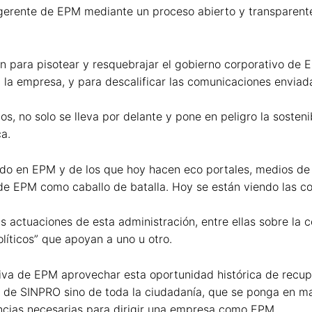
l gerente de EPM mediante un proceso abierto y transparen
ron para pisotear y resquebrajar el gobierno corporativo de 
s en la empresa, y para descalificar las comunicaciones envia
s, no solo se lleva por delante y pone en peligro la sosten
ca.
do en EPM y de los que hoy hacen eco portales, medios de 
 de EPM como caballo de batalla. Hoy se están viendo las c
ctuaciones de esta administración, entre ellas sobre la co
líticos” que apoyan a uno u otro.
va de EPM aprovechar esta oportunidad histórica de recuper
olo de SINPRO sino de toda la ciudadanía, que se ponga en 
ncias necesarias para dirigir una empresa como EPM.