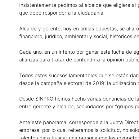
Insistentemente pedimos al alcalde que eligiera a
que debe responder a la ciudadanía.
Alcalde y gerente, hoy en orillas opuestas, se alia
financiero, jurídico, ambiental y social, histórico
Cada uno, en un intento por ganar esta lucha de ego
alianzas para tratar de confundir a la opinión públi
Todos estos sucesos lamentables que se están dan
desde la campaña electoral de 2019: la utilización
Desde SINPRO hemos hecho varias denuncias de las a
entre gerente y alcalde, secundados por “grupos po
Ante este panorama, corresponde a la Junta Directi
empresa, por lo cual reiteramos la solicitud, no s
talentos para buscar una persona con las compete