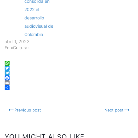
consolida en
2022 el
desarrollo
audiovisual de
Colombia
abril 1, 2022
En «Cultura»
WhatsApp
Twitter
Telegram
Facebook
Email
Compartir
Previous post
Next post
YOU MIGHT ALSO LIKE