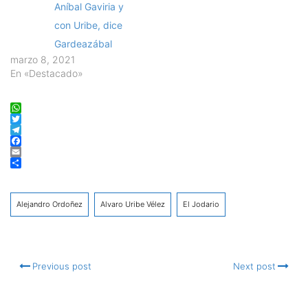
Aníbal Gaviria y
con Uribe, dice
Gardeazábal
marzo 8, 2021
En «Destacado»
WhatsApp
Twitter
Telegram
Facebook
Email
Compartir
Alejandro Ordoñez
Alvaro Uribe Vélez
El Jodario
Previous post
Next post