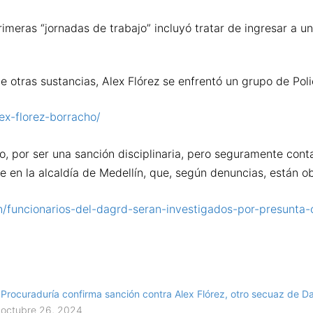
rimeras “jornadas de trabajo” incluyó tratar de ingresar a u
 de otras sustancias, Alex Flórez se enfrentó un grupo de Po
lex-florez-borracho/
io, por ser una sanción disciplinaria, pero seguramente con
ene en la alcaldía de Medellín, que, según denuncias, están o
/funcionarios-del-dagrd-seran-investigados-por-presunta-
Procuraduría confirma sanción contra Alex Flórez, otro secuaz de Dan
octubre 26, 2024