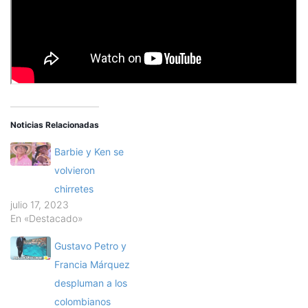
Noticias Relacionadas
Barbie y Ken se
volvieron
chirretes
julio 17, 2023
En «Destacado»
Gustavo Petro y
Francia Márquez
despluman a los
colombianos