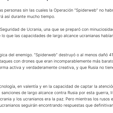
as personas sin las cuales la Operación “Spiderweb” no hab
rá así durante mucho tiempo.
e Seguridad de Ucrania, una que se preparó con minuciosidad
á de lo que las capacidades de largo alcance ucranianas ha
gica del enemigo. “Spiderweb” destruyó o al menos dañó 41
 ataques con drones que eran incomparablemente más bara
rma activa y verdaderamente creativa, y que Rusia no tiene
cnología, en valentía y en la capacidad de captar la atenci
sanciones de largo alcance contra Rusia por esta guerra, 
ania y los ucranianos era la paz. Pero mientras los rusos el
s ucranianos seguirán encontrando respuestas que definitiv