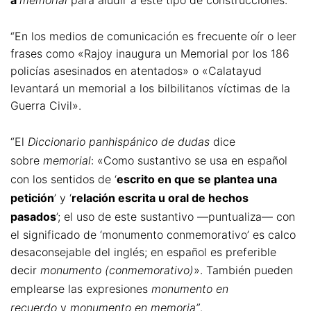
a
memorial
para aludir a este tipo de construcciones.
“En los medios de comunicación es frecuente oír o leer
frases como «Rajoy inaugura un Memorial por los 186
policías asesinados en atentados» o «Calatayud
levantará un memorial a los bilbilitanos víctimas de la
Guerra Civil».
“El
Diccionario panhispánico de dudas
dice
sobre
memorial
: «Como sustantivo se usa en español
con los sentidos de ‘
escrito en que se plantea una
petición
’ y ‘
relación escrita u oral de hechos
pasados
’; el uso de este sustantivo —puntualiza— con
el significado de ‘monumento conmemorativo’ es calco
desaconsejable del inglés; en español es preferible
decir
monumento (conmemorativo)
». También pueden
emplearse las expresiones
monumento en
recuerdo
y
monumento en memoria”
.