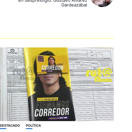
en desprestigio: Gustavo Álvarez
Gardeazábal
DESTACADO
POLÍTICA