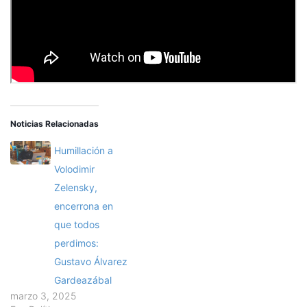
Noticias Relacionadas
Humillación a
Volodimir
Zelensky,
encerrona en
que todos
perdimos:
Gustavo Álvarez
Gardeazábal
marzo 3, 2025