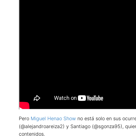
Pero
Miguel Henao Show
no está solo en sus ocurr
(@alejandroareiza2) y Santiago (@sgonza95), quiene
contenidos.