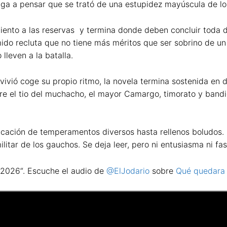
ga a pensar que se trató de una estupidez mayúscula de los
nto a las reservas y termina donde deben concluir toda de
mido recluta que no tiene más méritos que ser sobrino de un 
 lleven a la batalla.
vió coge su propio ritmo, la novela termina sostenida en do
re el tio del muchacho, el mayor Camargo, timorato y bandid
cación de temperamentos diversos hasta rellenos boludos. D
litar de los gauchos. Se deja leer, pero ni entusiasma ni fas
l 2026“. Escuche el audio de
@ElJodario
sobre
Qué quedara 