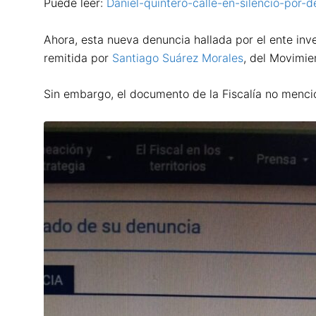
Puede leer:
Daniel-quintero-calle-en-silencio-por-
Ahora, esta nueva denuncia hallada por el ente inv
remitida por
Santiago Suárez Morales
, del Movimie
Sin embargo, el documento de la Fiscalía no menci