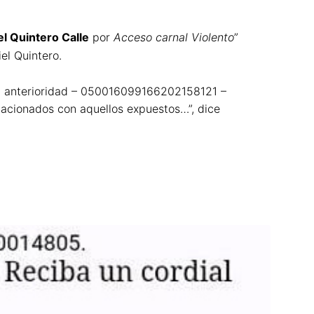
el Quintero Calle
por
Acceso carnal Violento
”
el Quintero.
con anterioridad – 050016099166202158121 –
elacionados con aquellos expuestos…”, dice