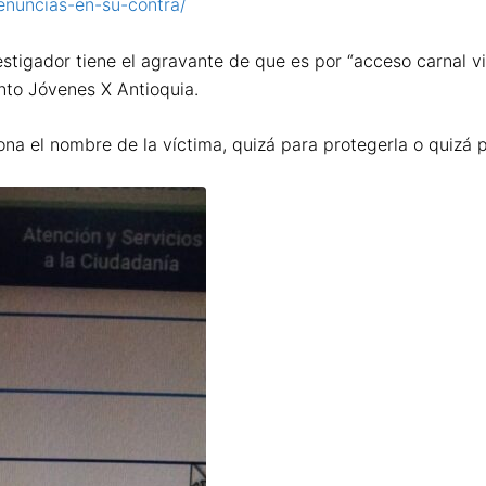
denuncias-en-su-contra/
estigador tiene el agravante de que es por “acceso carnal v
nto Jóvenes X Antioquia.
ona el nombre de la víctima, quizá para protegerla o quizá