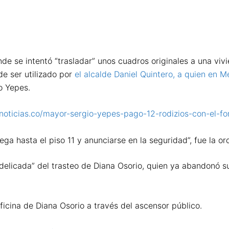
nde se intentó “trasladar” unos cuadros originales a una viv
de ser utilizado por
el alcalde Daniel Quintero, a quien en 
o Yepes.
anoticias.co/mayor-sergio-yepes-pago-12-rodizios-con-el-fon
ga hasta el piso 11 y anunciarse en la seguridad”, fue la or
delicada” del trasteo de Diana Osorio, quien ya abandonó su
oficina de Diana Osorio a través del ascensor público.