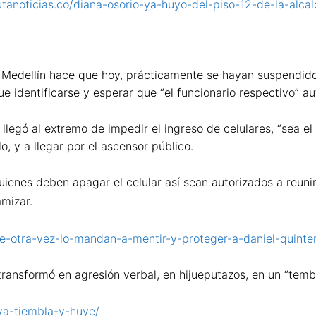
rutanoticias.co/diana-osorio-ya-huyo-del-piso-12-de-la-alcal
e Medellín hace que hoy, prácticamente se hayan suspendido 
ue identificarse y esperar que “el funcionario respectivo” au
 llegó al extremo de impedir el ingreso de celulares, “sea el
, y a llegar por el ascensor público.
ienes deben apagar el celular así sean autorizados a reuni
mizar.
ue-otra-vez-lo-mandan-a-mentir-y-proteger-a-daniel-quinte
e transformó en agresión verbal, en hijueputazos, en un “temb
-ya-tiembla-y-huye/