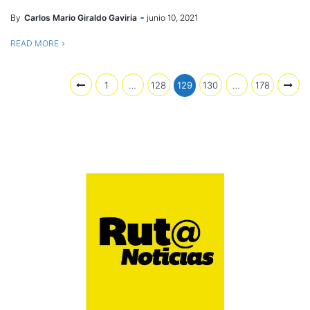
By
Carlos Mario Giraldo Gaviria
junio 10, 2021
READ MORE
1
…
128
129
130
…
178