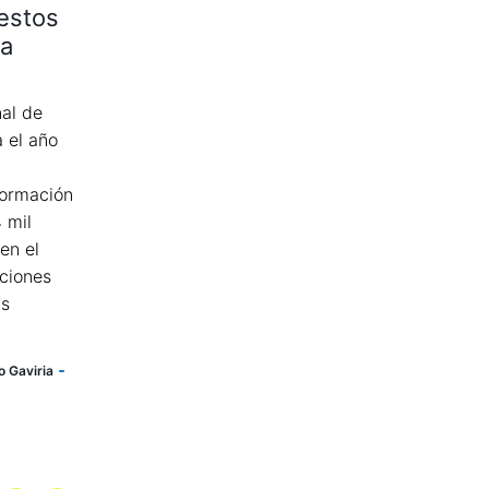
 estos
da
nal de
a el año
formación
 mil
en el
ciones
as
o Gaviria