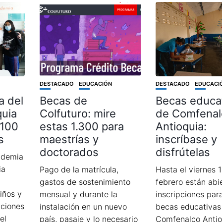
DESTACADO
EDUCACIÓN
DESTACADO
EDUCACI
a del
Becas de
Becas educa
quia
Colfuturo: mire
de Comfenal
.100
estas 1.300 para
Antioquia:
s
maestrías y
inscríbase y
doctorados
disfrútelas
ademia
ia
Pago de la matrícula,
Hasta el viernes 
gastos de sostenimiento
febrero están abie
niños y
mensual y durante la
inscripciones para
uciones
instalación en un nuevo
becas educativas
el
país, pasaje y lo necesario
Comfenalco Antio