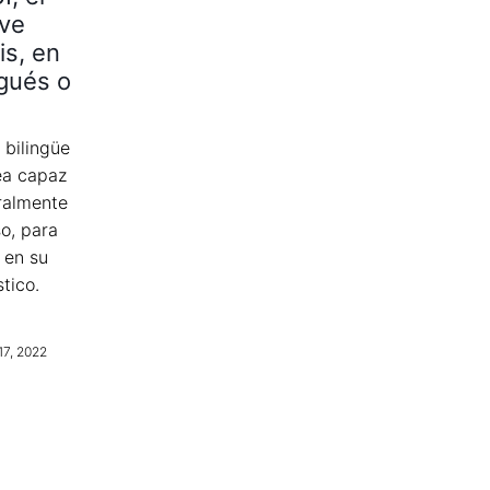
lve
is, en
ugués o
 bilingüe
ea capaz
ralmente
so, para
 en su
stico.
17, 2022