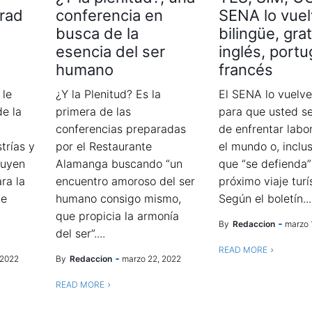
rad
conferencia en
SENA lo vue
busca de la
bilingüe, grat
esencia del ser
inglés, port
humano
francés
 le
¿Y la Plenitud? Es la
El SENA lo vuelve
de la
primera de las
para que usted s
conferencias preparadas
de enfrentar labo
trías y
por el Restaurante
el mundo o, inclu
luyen
Alamanga buscando “un
que “se defienda”
ra la
encuentro amoroso del ser
próximo viaje turí
de
humano consigo mismo,
Según el boletín...
que propicia la armonía
By
Redaccion
marzo 
del ser”....
READ MORE
 2022
By
Redaccion
marzo 22, 2022
READ MORE