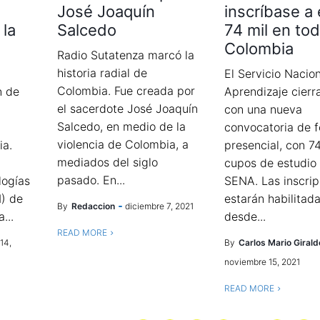
José Joaquín
inscríbase a
 la
Salcedo
74 mil en to
Colombia
Radio Sutatenza marcó la
historia radial de
El Servicio Nacio
Colombia. Fue creada por
n de
Aprendizaje cierr
el sacerdote José Joaquín
con una nueva
Salcedo, en medio de la
convocatoria de 
violencia de Colombia, a
ia.
presencial, con 74
mediados del siglo
cupos de estudio 
pasado. En...
logías
SENA. Las inscrip
I) de
estarán habilitad
By
Redaccion
diciembre 7, 2021
...
desde...
READ MORE
14,
By
Carlos Mario Girald
noviembre 15, 2021
READ MORE