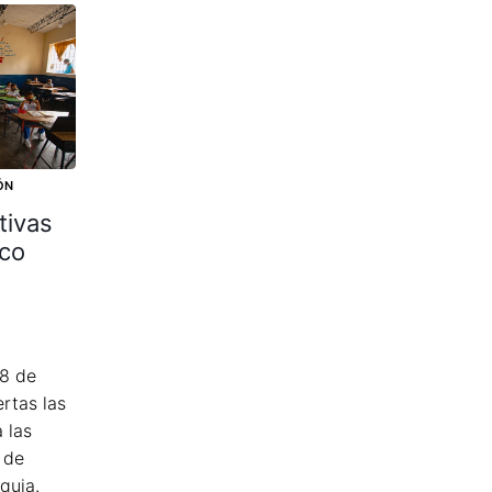
ÓN
tivas
co
18 de
rtas las
 las
 de
quia.