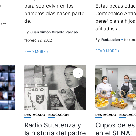
on
para sobrevivir en los
Estas becas educ
primeros días hacen parte
Comfenalco Antio
de...
benefician a hijos
2022
afiliados a...
By
Juan Simón Giraldo Vargas
By
Redaccion
febrero
febrero 22, 2022
READ MORE
READ MORE
DESTACADO
EDUCACIÓN
DESTACADO
EDUCACI
Radio Sutatenza y
Cupos de es
la historia del padre
en el SENA: